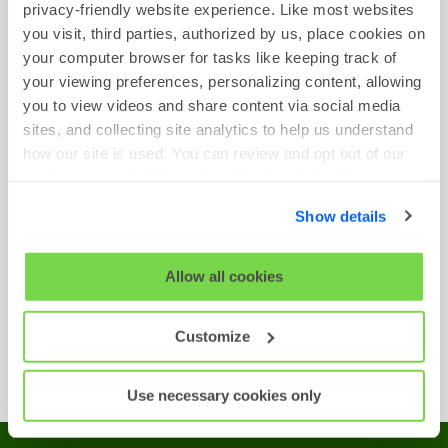
privacy-friendly website experience. Like most websites
you visit, third parties, authorized by us, place cookies on
your computer browser for tasks like keeping track of
your viewing preferences, personalizing content, allowing
you to view videos and share content via social media
Exemples D'évaluation
sites, and collecting site analytics to help us understand
how our site is used. You can review and opt out of our
Des exemples des évaluations suivantes sont
cookies using the 'Show details' tab and checkboxes
disponibles :
below. By clicking 'OK' you are opting in to the described
Show details
cookie usage.
Raisonnement Inductif
View our full
SHL Privacy Statement
or
SHL Cookie
Questionnaire de Motivation
Allow all cookies
Policy
Questionnaire de Personnalité
Raisonnement Verbal
Customize
Raisonnement Numérique
Use necessary cookies only