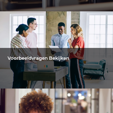
Krijg deskundig advies over assessment
technieken en het navigeren door het assessment
proces.
Krijg Advies [EN]
Voorbeeldvragen Bekijken
Kom meer te weten over de vragen die je zou
kunnen krijgen. Bekijk voorbeeld vragen en
antwoorden.
Vragen Bekijken