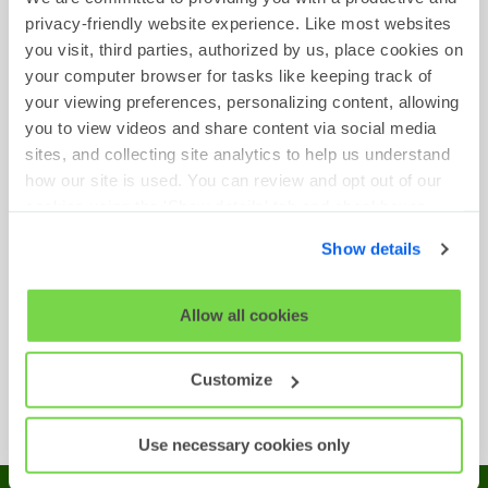
privacy-friendly website experience. Like most websites
you visit, third parties, authorized by us, place cookies on
your computer browser for tasks like keeping track of
your viewing preferences, personalizing content, allowing
Przykłady Testów
you to view videos and share content via social media
sites, and collecting site analytics to help us understand
Dostępne są przykłady tych testów:
how our site is used. You can review and opt out of our
cookies using the 'Show details' tab and checkboxes
Rozumowanie Indukcyjne
below. By clicking 'OK' you are opting in to the described
Show details
cookie usage.
Kwestionariusz Motywacji
Kwestionariusz Osobowości
View our full
SHL Privacy Statement
or
SHL Cookie
Allow all cookies
Rozumowanie na Podstawie Informacji
Policy
Słownych
Customize
Rozumowanie na Podstawie Informacji
Liczbowych
Use necessary cookies only