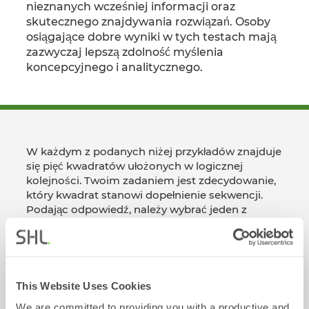
nieznanych wcześniej informacji oraz
skutecznego znajdywania rozwiązań. Osoby
osiągające dobre wyniki w tych testach mają
zazwyczaj lepszą zdolność myślenia
koncepcyjnego i analitycznego.
W każdym z podanych niżej przykładów znajduje
się pięć kwadratów ułożonych w logicznej
kolejności. Twoim zadaniem jest zdecydowanie,
który kwadrat stanowi dopełnienie sekwencji.
Podając odpowiedź, należy wybrać jeden z
kwadratów oznaczonych literami od A do E.
Wtedy zostanie wyświetlona informacja o tym,
czy odpowiedź była prawidłowa, czy nie.
Pokaż Przykładowe Pytania
This Website Uses Cookies
We are committed to providing you with a productive and