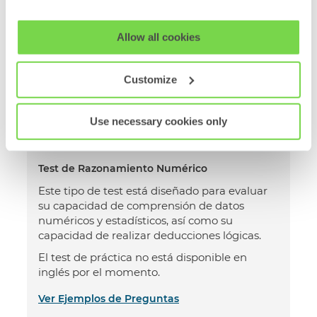
Este tipo de prueba mide su capacidad para
cookie usage.
inferir y comprender la relación entre
diferentes conceptos, independientemente
View our full
SHL Privacy Statement
or
SHL Cookie
Allow all cookies
de sus conocimientos previos.
Policy
El test de práctica no está disponible en
Customize
inglés por el momento.
Ver Ejemplos de Preguntas
Use necessary cookies only
Test de Razonamiento Numérico
Este tipo de test está diseñado para evaluar
su capacidad de comprensión de datos
numéricos y estadísticos, así como su
capacidad de realizar deducciones lógicas.
El test de práctica no está disponible en
inglés por el momento.
Ver Ejemplos de Preguntas