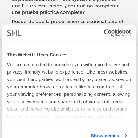
una futura evaluación, ¿por qué no completar
una prueba práctica completa?
Recuerde que la preparación es esencial para el
éxito.
This Website Uses Cookies
We are committed to providing you with a productive and
Realice el Test de Práctica
privacy-friendly website experience. Like most websites
Puede que deba completar varios tipos de
you visit, third parties, authorized by us, place cookies on
evaluación como parte del proceso de selección
your computer browser for tasks like keeping track of
o de desarrollo en el puesto de trabajo. A
your viewing preferences, personalizing content, allowing
continuación se exponen algunos ejemplos de
you to view videos and share content via social media
los tipos de pruebas o cuestionarios con los que
se puede encontrar.
sites, and collecting site analytics to help us understand
how our site is used. You can review and opt out of our
cookies using the 'Show details' tab and checkboxes
Test de Razonamiento Inductivo
below. By clicking 'OK' you are opting in to the described
Show details