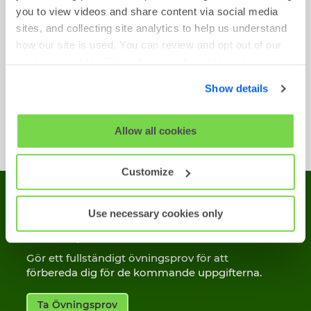
finns tillgängliga:
you to view videos and share content via social media
sites, and collecting site analytics to help us understand
how our site is used. You can review and opt out of our
Induktivt Resonemang
cookies using the 'Show details' tab and checkboxes
Frågeformulär om Motivation
below. By clicking 'OK' you are opting in to the described
Personlighetstest
Show details
cookie usage.
Verbalt Resonemang
View our full
SHL Privacy Statement
or
SHL Cookie
Allow all cookies
Numeriskt Resonemang
Policy
Customize
Use necessary cookies only
Prova-på-Tester
Gör ett fullständigt övningsprov för att
förbereda dig för de kommande uppgifterna.
Ta Övningsprov