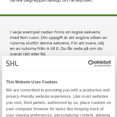
tänka begreppsmässigt och analytiskt.
I varje exempel nedan finns en logisk sekvens
med fem rutor. Din uppgift är att avgöra vilken av
rutorna slutför denna sekvens. För att svara, välj
en av rutorna från A till E. Du får reda på om du
svarat rätt eller fel.
Visa Exempelfrågor
This Website Uses Cookies
We are committed to providing you with a productive and
privacy-friendly website experience. Like most websites
you visit, third parties, authorized by us, place cookies on
Exempel på Uppgifter
your computer browser for tasks like keeping track of
Exempel på följande test (eller frågeformulär)
your viewing preferences, personalizing content, allowing