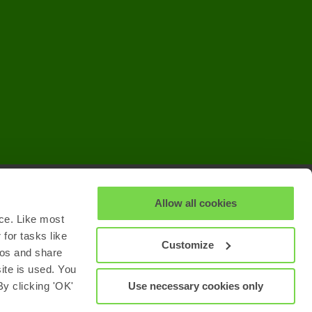
Allow all cookies
Dukungan
ce. Like most
Kebijakan Privasi
for tasks like
Customize
eos and share
site is used. You
Use necessary cookies only
y clicking 'OK'