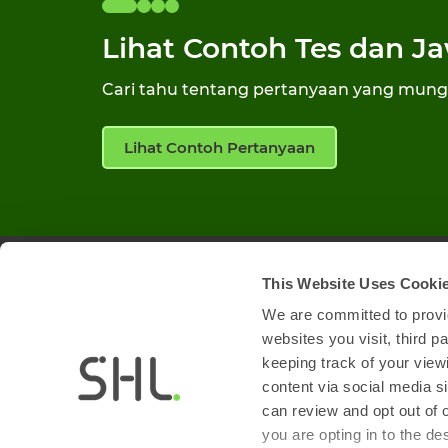
Lihat Contoh Tes dan J
Cari tahu tentang pertanyaan yang mung
Lihat Contoh Pertanyaan
This Website Uses Cooki
Tentang Penilaian
Contoh
We are committed to provid
Aksesibilitas
Penggu
websites you visit, third 
keeping track of your view
content via social media si
can review and opt out of 
you are opting in to the d