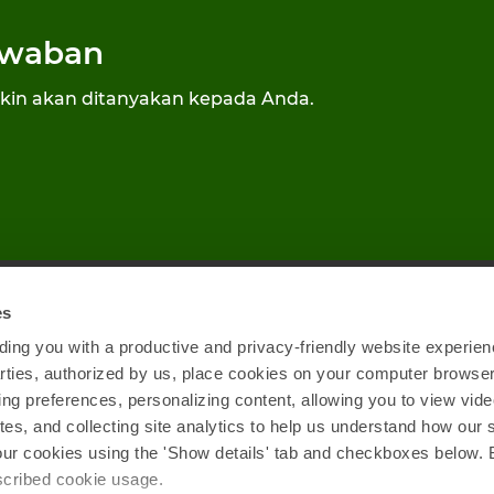
awaban
kin akan ditanyakan kepada Anda.
es
 Pertanyaan
Tes Latihan
ing you with a productive and privacy-friendly website experien
naan Cookie
Legal
parties, authorized by us, place cookies on your computer browser 
ing preferences, personalizing content, allowing you to view vid
tes, and collecting site analytics to help us understand how our 
our cookies using the 'Show details' tab and checkboxes below. B
escribed cookie usage.