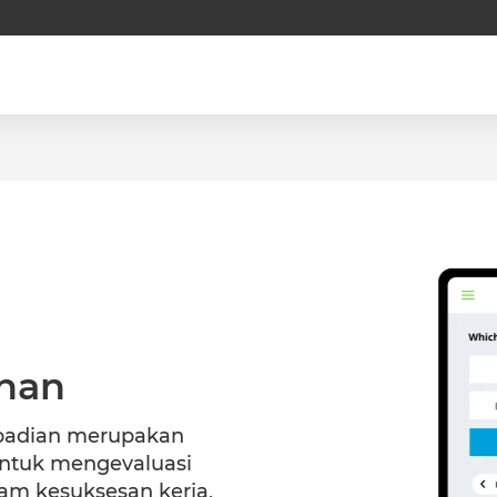
ihan
badian merupakan
untuk mengevaluasi
lam kesuksesan kerja,