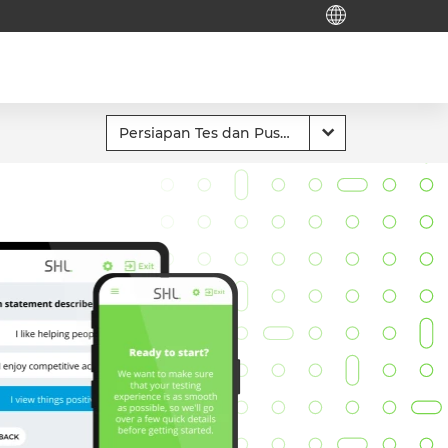
English (Global)
English (India)
English (Middle East & North
Africa)
English (South Africa)
简体中文 (Chinese)
日本語 (Japanese)
Global Offices
SHL's locations around the world.