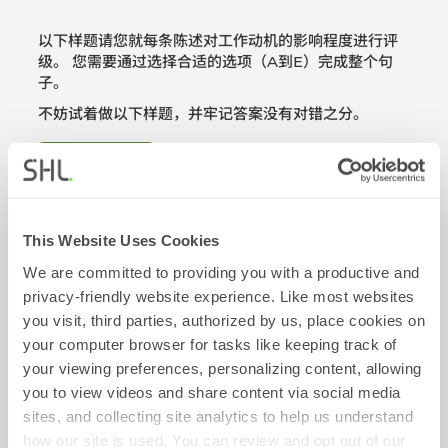
以下样题请您就每条陈述对工作动机的影响程度进行评
级。 您需要通过选择合适的选项（A到E）完成整个句
子。
不妨试着做以下样题，并牢记答案没有对错之分。
查看问题示例
This Website Uses Cookies
We are committed to providing you with a productive and
privacy-friendly website experience. Like most websites
评估实例
you visit, third parties, authorized by us, place cookies on
目前您可选做以下测试（或问卷）的样题：
your computer browser for tasks like keeping track of
your viewing preferences, personalizing content, allowing
you to view videos and share content via social media
归纳推理
sites, and collecting site analytics to help us understand
动机问卷
how our site is used. You can review and opt out of our