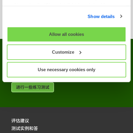
性格问卷
cookies using the 'Show details' tab and checkboxes
词汇推理
below. By clicking 'OK' you are opting in to the described
Show details
cookie usage.
数字推理
View our full
SHL Privacy Statement
or
SHL Cookie
Allow all cookies
Policy
Customize
试一次练习测试
完成一个完整的练习测试会帮助你准备将要完成的
Use necessary cookies only
测试。
进行一些练习测试
评估建议
测试实例和答