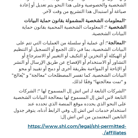
الشخصية والخصوصية وعلى هذا النحو يتم تعديل أو إعادة
صياغة أو استبدال هذا التشريع من وقت لآخر.
"
المعلومات الشخصية المشمولة بقانون حماية البيانات
الشخصية
": المعلومات الشخصية المحمية بقانون حماية
البيانات الشخصية.
"
المعالجة
": أي عملية أو سلسلة من العمليات التي تتم على
البيانات الشخصية، بما في ذلك الجمع أو التسجيل أو التنظيم
أو الهيكلة أو التخزين أو التكيف أو التغيير أو الاسترجاع أو
التشاور أو الاستخدام أو الإفصاح عن طريق الإرسال أو النشر
أو الإتاحة أو المواءمة بطريقة أخرى أو دمج أو تقييد أو محو
البيانات الشخصية. كما تفسر المصطلحات "معالجة" و "يُعالج"
و "تمت معالجتها" وفقًا لذلك.
"الشركات التابعة لـ اس اتش إل المسموح لها ": الشركات
التابعة لاس اتش إل المسموح لها بمعالجة البيانات الشخصية
على النحو الذي يحدده موقع المنصة الذي تحدده عند
استخدام خدمات اس اتش إل. وفي الرابط أدناه، يتوفر جدول
التابعين المعتمدين من اس اتش إل:
https://www.shl.com/legal/shl-permitted-
.
affiliates/