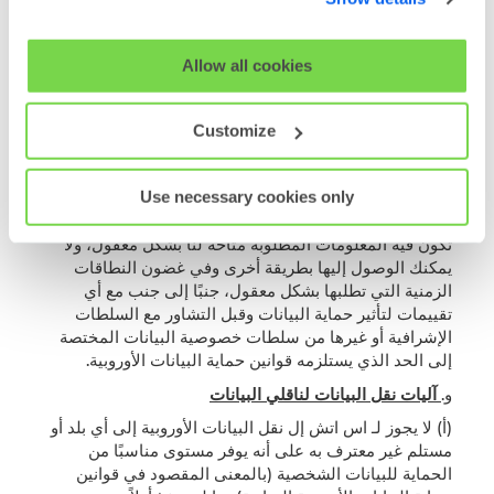
حال إبلاغك لنا بمثل هذا الاعتراض، فسيقوم الطرفان
cookie usage.
بمناقشة مخاوفك بحسن نية بهدف التوصل إلى حل معقول
تجاريًا. وإذا تعذر الوصول إلى مثل هذا القرار، فسنقوم-وفقًا
View our full
SHL Privacy Statement
or
SHL Cookie
Allow all cookies
لتقديرنا الخاص-إما بعدم تعيين المعالج الفرعي الجديد، أو
Policy
السماح لك بتعليق أو إنهاء المنتجات أو الخدمة أو كلاهما
والمتأثرة وفقًا لأحكام الإنهاء الواردة في الاتفاقية دون أي
Customize
مسؤولية. إلى أي من الطرفين (ولكن دون المساس بأي
رسوم تتحملها قبل التعليق أو الإنهاء).
Use necessary cookies only
ه.
تقييمات تأثير حماية البيانات والتشاور مع السلطات
الإشرافية
. سنقدم لك المساعدة المعقولة، في الحالات التي
تكون فيه المعلومات المطلوبة متاحة لنا بشكل معقول، ولا
يمكنك الوصول إليها بطريقة أخرى وفي غضون النطاقات
الزمنية التي تطلبها بشكل معقول، جنبًا إلى جنب مع أي
تقييمات لتأثير حماية البيانات وقبل التشاور مع السلطات
الإشرافية أو غيرها من سلطات خصوصية البيانات المختصة
إلى الحد الذي يستلزمه قوانين حماية البيانات الأوروبية.
و.
آليات نقل البيانات لناقلي البيانات
(أ) لا يجوز لـ اس اتش إل نقل البيانات الأوروبية إلى أي بلد أو
مستلم غير معترف به على أنه يوفر مستوى مناسبًا من
الحماية للبيانات الشخصية (بالمعنى المقصود في قوانين