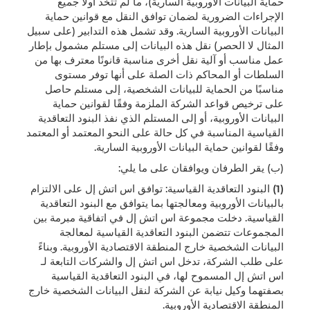
حماية البيانات الأوروبية السارية)، ما لم تتخذ أولاً جميع
الإجراءات الضرورية لضمان توافق النقل مع قوانين حماية
البيانات الأوروبية السارية. وقد تشمل هذه التدابير (على سبيل
المثال لا الحصر) نقل هذه البيانات إلى مستلم مشمول بإطار
عمل مناسب أو آلية نقل أخرى مناسبة قانونًا معترف بها من
السلطات أو المحاكم ذات الصلة على أنها توفر مستوى
مناسبًا من الحماية للبيانات الشخصية، إلى مستلم حاصل
على ترخيص قواعد الشركة الملزمة وفقًا لقوانين حماية
البيانات الأوروبية، أو إلى المستلم الذي نفذ البنود التعاقدية
القياسية المناسبة في كل حالة على النحو المعتمد أو المعتمد
وفقًا لقوانين حماية البيانات الأوروبية السارية.
(ب) يقر الطرفان ويوافقان على ما يلي:
(1)
البنود التعاقدية القياسية: توافق اس اتش إل على الالتزام
بالبيانات الأوروبية ومعالجتها بما يتوافق مع البنود التعاقدية
القياسية. دخلت مجموعة اس اتش إل في اتفاقية مبرمة بين
المجموعات تتضمن البنود التعاقدية القياسية لمعالجة
البيانات الشخصية خارج المنطقة الاقتصادية الأوروبية. وبناءً
على طلب الشركة، تدخل اس اتش إل والشركات التابعة لـ
اس اتش إل المسموح لها، في البنود التعاقدية القياسية
بصفتهما وكيل نيابة عن الشركة لنقل البيانات الشخصية خارج
المنطقة الاقتصادية الأوروبية.