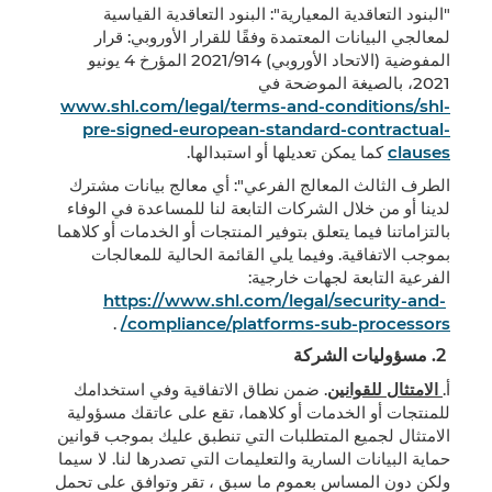
"البنود التعاقدية المعيارية": البنود التعاقدية القياسية
لمعالجي البيانات المعتمدة وفقًا للقرار الأوروبي: قرار
المفوضية (الاتحاد الأوروبي) 2021/914 المؤرخ 4 يونيو
2021، بالصيغة الموضحة في
www.shl.com/legal/terms-and-conditions/shl-
pre-signed-european-standard-contractual-
clauses
كما يمكن تعديلها أو استبدالها.
الطرف الثالث المعالج الفرعي": أي معالج بيانات مشترك
لدينا أو من خلال الشركات التابعة لنا للمساعدة في الوفاء
بالتزاماتنا فيما يتعلق بتوفير المنتجات أو الخدمات أو كلاهما
بموجب الاتفاقية. وفيما يلي القائمة الحالية للمعالجات
الفرعية التابعة لجهات خارجية:
https://www.shl.com/legal/security-and-
.
compliance/platforms-sub-processors/
2. مسؤوليات الشركة
أ.
الامتثال للقوانين
. ضمن نطاق الاتفاقية وفي استخدامك
للمنتجات أو الخدمات أو كلاهما، تقع على عاتقك مسؤولية
الامتثال لجميع المتطلبات التي تنطبق عليك بموجب قوانين
حماية البيانات السارية والتعليمات التي تصدرها لنا. لا سيما
ولكن دون المساس بعموم ما سبق ، تقر وتوافق على تحمل