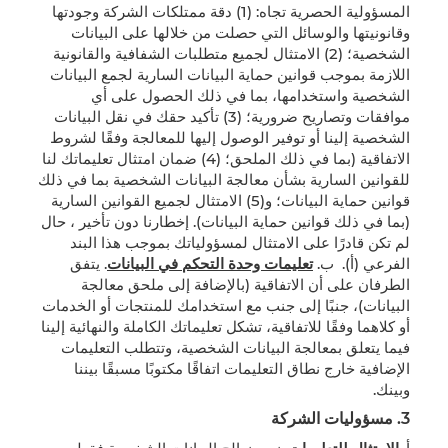
المسؤولية الحصرية تجاه: (1) دقة ممتلكات الشركة وجودتها
وقانونيتها والوسائل التي حصلت من خلالها على البيانات
الشخصية؛ (2) الامتثال لجميع متطلبات الشفافية والقانونية
اللازمة بموجب قوانين حماية البيانات السارية لجمع البيانات
الشخصية واستخدامها، بما في ذلك الحصول على أي
موافقات وتصاريح ضرورية؛ (3) تأكيد حقك في نقل البيانات
الشخصية إلينا أو توفير الوصول إليها للمعالجة وفقًا لشروط
الاتفاقية (بما في ذلك الملحق؛ (4) ضمان امتثال تعليماتك لنا
للقوانين السارية بشأن معالجة البيانات الشخصية بما في ذلك
قوانين حماية البيانات؛ و(5) الامتثال لجميع القوانين السارية
(بما في ذلك قوانين حماية البيانات). إخطارنا دون تأخير ، حال
لم تكن قادرًا على الامتثال لمسؤولياتك بموجب هذا البند
الفرعي (أ). ب.
تعليمات وحدة التحكم في البيانات
. يتفق
الطرفان على أن الاتفاقية (بالإضافة إلى ملحق معالجة
البيانات)، جنبًا إلى جنب مع استخدامك للمنتجات أو الخدمات
أو كلاهما وفقًا للاتفاقية، تشكل تعليماتك الكاملة والنهائية إلينا
فيما يتعلق بمعالجة البيانات الشخصية، وتتطلب التعليمات
الإضافية خارج نطاق التعليمات اتفاقًا مكتوبًا مسبقًا بيننا
وبينك.
3.
مسؤوليات الشركة