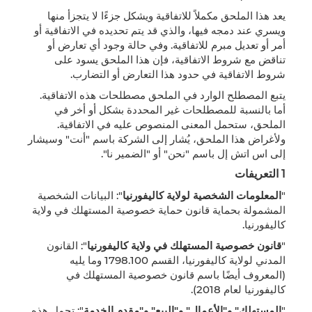
يعد هذا الملحق مكملاً للاتفاقية ويشكل جزءًا لا يتجزأ منها
ويسري عند دمجه فيها، والذي قد يتم تحديده في الاتفاقية أو
أمر أو تعديل مبرم للاتفاقية. وفي حالة وجود أي تعارض أو
تناقض مع شروط الاتفاقية، فإن هذا الملحق يسود على
شروط الاتفاقية في حدود هذا التعارض أو التضارب.
يتبع المصطلح الوارد في الملحق مصطلحات هذه الاتفاقية.
أما بالنسبة للمصطلحات غير المحددة بشكل أو أخر في
الملحق، ستحمل المعنى المنصوص عليه في الاتفاقية.
ولأغراض هذا الملحق، يُشار إلى الشركة باسم "أنت" وسيشار
إلى اس اتش إل باسم "نحن" أو "الضمير نا".
1 التعريفات
"
المعلومات الشخصية لولاية كاليفورنيا
": البيانات الشخصية
المشمولة بحماية قانون حماية خصوصية المستهلك في ولاية
كاليفورنيا.
"
قانون خصوصية المستهلك في ولاية كاليفورنيا
": القانون
المدني لولاية كاليفورنيا، القسم 1798.100 وما يليه
(المعروف أيضًا باسم قانون خصوصية المستهلك في
كاليفورنيا لعام 2018).
"
المستهلك" و"الأعمال" و"البيع" و"مقدم الخدمة
": تحمل هذه