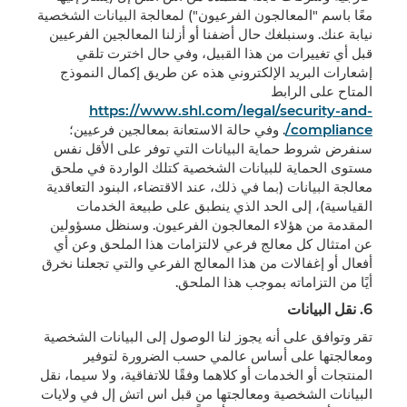
معًا باسم "المعالجون الفرعيون") لمعالجة البيانات الشخصية
نيابة عنك. وسنبلغك حال أضفنا أو أزلنا المعالجين الفرعيين
قبل أي تغييرات من هذا القبيل، وفي حال اخترت تلقي
إشعارات البريد الإلكتروني هذه عن طريق إكمال النموذج
المتاح على الرابط
https://www.shl.com/legal/security-and-
compliance/
. وفي حالة الاستعانة بمعالجين فرعيين؛
سنفرض شروط حماية البيانات التي توفر على الأقل نفس
مستوى الحماية للبيانات الشخصية كتلك الواردة في ملحق
معالجة البيانات (بما في ذلك، عند الاقتضاء، البنود التعاقدية
القياسية)، إلى الحد الذي ينطبق على طبيعة الخدمات
المقدمة من هؤلاء المعالجون الفرعيون. وسنظل مسؤولين
عن امتثال كل معالج فرعي لالتزامات هذا الملحق وعن أي
أفعال أو إغفالات من هذا المعالج الفرعي والتي تجعلنا نخرق
أيًا من التزاماته بموجب هذا الملحق.
6.
نقل البيانات
تقر وتوافق على أنه يجوز لنا الوصول إلى البيانات الشخصية
ومعالجتها على أساس عالمي حسب الضرورة لتوفير
المنتجات أو الخدمات أو كلاهما وفقًا للاتفاقية، ولا سيما، نقل
البيانات الشخصية ومعالجتها من قبل اس اتش إل في ولايات