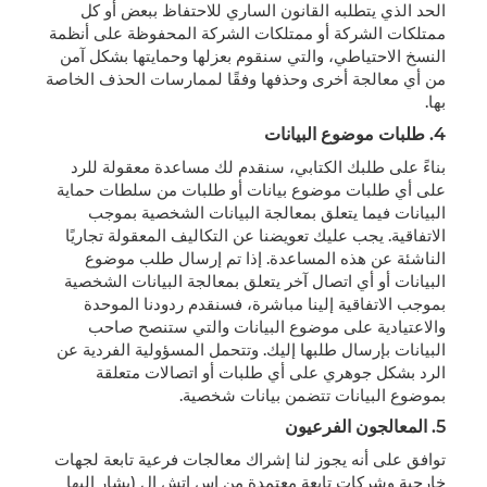
الحد الذي يتطلبه القانون الساري للاحتفاظ ببعض أو كل
ممتلكات الشركة أو ممتلكات الشركة المحفوظة على أنظمة
النسخ الاحتياطي، والتي سنقوم بعزلها وحمايتها بشكل آمن
من أي معالجة أخرى وحذفها وفقًا لممارسات الحذف الخاصة
بها.
4. طلبات موضوع البيانات
بناءً على طلبك الكتابي، سنقدم لك مساعدة معقولة للرد
على أي طلبات موضوع بيانات أو طلبات من سلطات حماية
البيانات فيما يتعلق بمعالجة البيانات الشخصية بموجب
الاتفاقية. يجب عليك تعويضنا عن التكاليف المعقولة تجاريًا
الناشئة عن هذه المساعدة. إذا تم إرسال طلب موضوع
البيانات أو أي اتصال آخر يتعلق بمعالجة البيانات الشخصية
بموجب الاتفاقية إلينا مباشرة، فسنقدم ردودنا الموحدة
والاعتيادية على موضوع البيانات والتي ستنصح صاحب
البيانات بإرسال طلبها إليك. وتتحمل المسؤولية الفردية عن
الرد بشكل جوهري على أي طلبات أو اتصالات متعلقة
بموضوع البيانات تتضمن بيانات شخصية.
5.
المعالجون الفرعيون
توافق على أنه يجوز لنا إشراك معالجات فرعية تابعة لجهات
خارجية وشركات تابعة معتمدة من اس اتش إل (يشار إليها