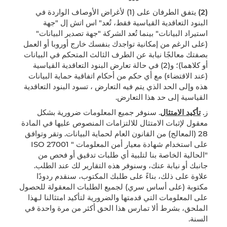
(2)
يتفق الطرفان على (1) لأغراض الأوصاف الواردة في
البنود التعاقدية القياسية فقط، تُعد" اس اتش إل "جهة
استيراد البيانات" بينما تُعد الشركة "جهة تصدير البيانات"
(على الرغم من إمكانية تواجدك بنفسك خارج أوروبا أو العمل
بصفتك معالجًا نيابة عن الطرف الثالث المتحكم في البيانات
أو كلاهما)؛ و(2) في حالة تعارض البنود التعاقدية القياسية
(عند الاقتضاء) مع أي حكم من أحكام اتفاقية حماية البيانات
هذه وإلى الحد الذي يتم فيه التعارض ، تسود البنود التعاقدية
القياسية إلى حد هذا التعارض.
ز.
تأكيد الامتثال
. سنوفر جميع المعلومات ضرورية بشكل
معقول لإثبات الامتثال للالتزامات المنصوص عليها في المادة
28 (المعالج) من القانون العام لحماية البيانات. وتقر وتوافق
على استخدام شهادة معيار أمن المعلومات " ISO 27001
"الحالية الخاصة بنا لتلبية أي طلبات تدقيق أو فحص من
جانبك أو نيابة عنك، وسنوفر هذه التقارير لك عند الطلب.
علاوة على ذلك، بناءً على طلبك المكتوب، سنقدم ردودًا
مكتوبة (على أساس سري) لجميع الطلبات المعقولة للحصول
على المعلومات التي قدمتها والضرورية لتأكيد امتثالنا لـهذا
الملحق، بشرط ألا تمارس هذا الحق أكثر من مرة واحدة في
السنة.