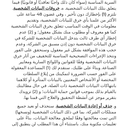
السرية المناسبة (سواء كان ذلك واجبًا تعاقديًا أو قانونيًا) فيما
يتعلق بتلك البيانات الشخصية. ه.
خروقات البيانات الشخصية
.
نلتزم
(1)
بإخطارك دون تأخير ، وفي غضون 48 ساعة على
الأكثر من علمنا بأي خرق للبيانات الشخصية، وتقديم
معلومات في الوقت المناسب تتعلق بخرق البيانات الشخصية
كما هو معروف أو مطلوب منك بشكل معقول؛ و (2) عدم
إخطار أي طرف ثالث بتدخل البيانات الشخصية للشركة في
خرق البيانات الشخصية دون إذن مسبق من الشركة، وعدم
حجب هذه الموافقة بشكل غير معقول. وسنحقق على الفور
ونتخذ الإجراءات التصحيحية المناسبة للتخفيف من آثار خرق
البيانات الشخصية وفقًا للقوانين واللوائح السارية ومعايير
الصناعة. وبناءً على طلبك، سنقدم لك (1) المساعدة المعقولة
على الفور حسب الضرورة لتمكينك من إبلاغ السلطات
المختصة أو الأشخاص المعنيين بالبيانات المتأثرة أو كلاهما
بانتهاكات البيانات الشخصية ذات الصلة، في حال مطالبتك
بالقيام بذلك بموجب قوانين حماية البيانات؛ و (2) تزويدك
بتقرير موجز عن أنشطة التحقيق والعلاج التي قمنا بها.
و.
حذف أو إعادة البيانات الشخصية
. سنحذف أو نعيد جميع
ممتلكات الشركة، بما في ذلك البيانات الشخصية (ونسخها)
التي تمت معالجتها وفقًا لملحق معالجة البيانات، بناءً على
تعليمات مكتوبة منك، باستثناء أن هذا المطلب لن ينطبق إلى