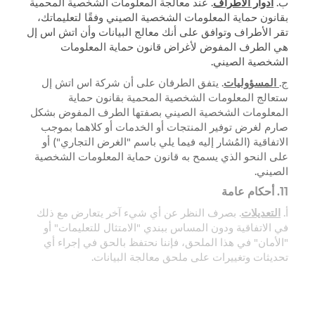
ب.
أدوار الأطراف
. عند معالجة المعلومات الشخصية المحمية
بقانون حماية المعلومات الشخصية الصيني وفقًا لتعليماتك،
تقر الأطراف وتوافق على أنك معالج البيانات وأن اتش اس إل
هي الطرف المفوض لأغراض قانون حماية المعلومات
الشخصية الصيني.
ج.
المسؤوليات
. يتفق الطرفان على أن شركة اس اتش إل
ستعالج المعلومات الشخصية المحمية بقانون حماية
المعلومات الشخصية الصيني بصفتها الطرف المفوض بشكل
صارم لغرض توفير المنتجات أو الخدمات أو كلاهما بموجب
الاتفاقية (المُشار إليه فيما يلي باسم "الغرض التجاري") أو
على النحو الذي يسمح به قانون حماية المعلومات الشخصية
الصيني.
11.
أحكام عامة
أ.
التعديلات
. بصرف النظر عن أي شيء آخر يتعارض مع ذلك
في الاتفاقية ودون المساس ببندي "الامتثال للتعليمات" أو
"الأمان" في هذا الملحق، فإننا نحتفظ بالحق في إجراء أي
تحديثات وتغييرات على ملحق معالجة البيانات.
ب.
الاستقلالية
. في حالة تحديد أي أحكام فردية من هذا
الملحق على أنها غير صالحة أو غير قابلة للتنفيذ، فلن تتأثر
صلاحية وقابلية تنفيذ الأحكام الأخرى للملحق.