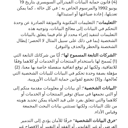
(4) قانون حماية البيانات الفيدرالي السويسري بتاريخ 19
يونيو 1992 والمرسوم الخاص به ؛ في كل حالة ، كما يمكن
تعديلها، إعادة صياغتها أو استبدالها.
"
التعليمات
": التعليمات المكتوبة والموثقة الصادرة عن وحدة
التحكم في البيانات إلى معالج البيانات، وتوجيه هذه
التعليمات لتنفيذ إجراء محدد أو عام فيما يتعلق بالبيانات
الشخصية (بما في ذلك على سبيل المثال لا الحصر؛ إبطال
الشخصنة والحظر والحذف والتوفر).
"
الشركات التابعة المسموح لها
": أيًا من شركاتك التابعة التي
(1) يُسمح لها باستخدام المنتجات أو الخدمات أو كلاهما وفقًا
للاتفاقية، ولكنها لم توقع اتفاقية منفصلة خاصة بها معنا، (2)
مؤهلة بصفة وحدة تحكم في البيانات للبيانات الشخصية التي
نُعالجها، و(3) تخضع لقوانين حماية البيانات الأوروبية.
"
البيانات الشخصية
": أي بيانات أو معلومات مقدمة منكم إلى
أو التي نجمعها في سياق توفير المنتجات أو الخدمات أو
كلاهما والتي تتعلق بفرد على قيد الحياة يمكن تحديد هويته
من تلك البيانات، ولكنها تستثني بيانات البحث المجمعة
وقياس الأداء.
"
خرق البيانات الشخصية
" خرقًا للأمان يؤدي إلى التدمير
العرضي أو غير القانوني أو الفقد أو التغيير أو الإفصاح غير