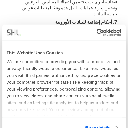
قضائية أخرى حيث تتضمن أعمالًا للمعالجين الفرعيين.
ونضمن إجراء عمليات النقل هذه وفقًا لمتطلبات قوانين
حماية البيانات.
7.
أحكام
إضافية للبيانات الأوروبية
أ.
نطاق البند 7.
ينطبق بند "الأحكام الإضافية للبيانات
الأوروبية" هذا فقط فيما يتعلق بالبيانات الأوروبية.
ب. أدوار الأطراف
. عند معالجة البيانات الأوروبية وفقًا
ل
تعليمات
ك، يقر الطرفان ويوافقان على أنك وحدة تحكم في
This Website Uses Cookies
البيانات بالنسبة للبيانات الأوروبية وأننا معالجو البيانات.
We are committed to providing you with a productive and
ج. تعليمات. إذا اعتقدنا أن تعليماتك تنتهك قوانين حماية
privacy-friendly website experience. Like most websites
البيانات الأوروبية (حيثما ينطبق ذلك)، فسنعلمك دون تأخير،
you visit, third parties, authorized by us, place cookies on
فقط في نطاق قوانين حماية البيانات الأوروبية وإلى الحد
your computer browser for tasks like keeping track of
الذي تسمح به قوانين حماية البيانات الأوروبية.
your viewing preferences, personalizing content, allowing
د.
الإشعار والاعتراض على المعالجات الفرعية الجديدة
.
you to view videos and share content via social media
سنبلغك بأي تغييرات تطرأ على المعالجين الفرعيين بوسيلة
sites, and collecting site analytics to help us understand
الإشعار المنصوص عليها في البند 5 من ملحق معالجة
how our site is used. You can review and opt out of our
البيانات وسنمنحك الفرصة للاعتراض على مشاركة المعالج
cookies using the 'Show details' tab and checkboxes
الفرعي الجديد لأسباب معقولة تتعلق بحماية البيانات
الشخصية في غضون 30 يومًا بعد تقديم هذا الإشعار. وفي
below. By clicking 'OK' you are opting in to the described
Show details