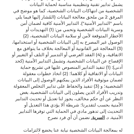
يشمل تدابير تقنية وتنظيمية مناسبة لحماية البيانات
الشخصية من انتهاكات البيانات الشخصية، كما هو موضح في
المرفق 2 من ملحق معالجة البيانات (المُشار إليها فيما يلي
باسم "التدابير الأمنية"). التدابير الأمنية كافية لضمان أمن
وسرية البيانات الشخصية وتحمي من: (1) التهديدات أو
الأخطار المتوقعة لأمن أو سلامة البيانات الشخصية، (2)
الوصول غير المصرح به إلى البيانات الشخصية أو استخدامها،
(3) المعالجة غير القانونية أو المعالجة بخلاف ما يتوافق مع
الاتفاقية، و (4) الفقد العرضي أو التدمير أو التلف أو التغيير أو
الإفصاح عن البيانات الشخصية. وتشمل التدابير الأمنية (كحد
أدنى): (1) تنفيذ التدابير المنصوص عليها في تشريع حماية
البيانات أو الاتفاقية أو كلاهما؛ (2) اتخاذ خطوات معقولة
لضمان موثوقية الأفراد الذين يمكنهم الوصول إلى البيانات
الشخصية؛ و (3) تنفيذ والحفاظ على تدابير التخلص المعقولة
وتدريب الأفراد الذين يصلون إلى البيانات الشخصية. بغض
النظر عن أي حكم مخالف، يجوز لنا تعديل أو تحديث التدابير
الأمنية بحسب لتقديرنا؛ شريطة ألا يؤدي هذا التعديل أو
التحديث إلى تدهور مادي في الحماية التي توفرها التدابير
الأمنية. د.
السرية.
نضمن أن أي فرد نصرح
له بمعالجة البيانات الشخصية نيابة عنا يخضع لالتزامات