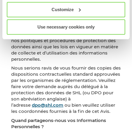
dispositions contractuelles standard
conformément à l’article 46 du Règlement relatif
Customize
à la protection des données à caractère
personnel. Toutes les filiales SHL possèdent les
Use necessary cookies only
mêmes contrôles de sécurité techniques,
physiques et administratifs et doivent respecter
nos politiques et procédures de protection des
données ainsi que les lois en vigueur en matière
de collecte et d’utilisation des informations
personnelles.
Nous serions ravis de vous fournir des copies des
dispositions contractuelles standard approuvées
par les organismes de réglementation. Veuillez
faire votre demande auprès du délégué à la
protection des données de SHL (ou DPO pour
son abréviation anglaise) à
l’adresse
dpo@shl.com
ou bien veuillez utiliser
les coordonnées fournies à la fin de cet Avis.
Quand partageons-nous vos Informations
Personnelles ?